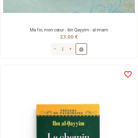
Ma foi, mon cœur - ibn Qayyim - al imam
23,00 €
favorite_border