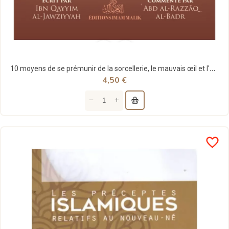
10 moyens de se prémunir de la sorcellerie, le mauvais œil et l'envie - Ibn Qayyim - édition...
4,50 €
favorite_border