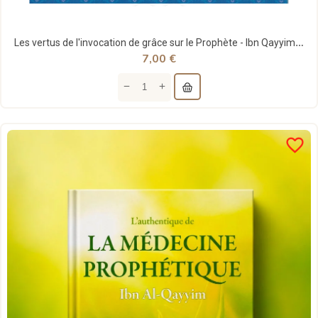
Les vertus de l'invocation de grâce sur le Prophète - Ibn Qayyim Al-Jawziyya - Universel
7,00 €
favorite_border