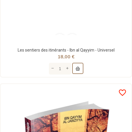
Les sentiers des itinérants - Ibn al Qayyim - Universel
18,00 €
favorite_border