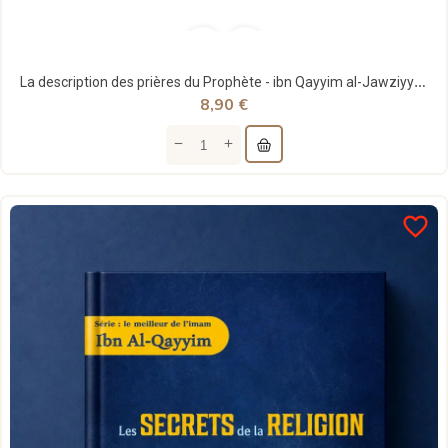
La description des prières du Prophète - ibn Qayyim al-Jawziyya - al-hadith
8,90 €
favorite_border