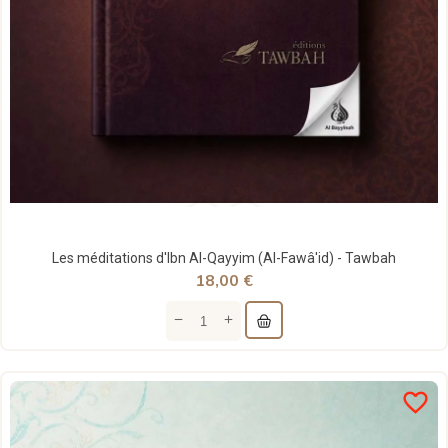
Les méditations d'Ibn Al-Qayyim (Al-Fawâ'id) - Tawbah
18,00 €
favorite_border