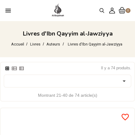
menu
0
Livres d'Ibn Qayyim al-Jawziyya
Accueil
Livres
Auteurs
Livres d'Ibn Qayyim al-Jawziyya
Il y a 74 produits.

Montrant 21-40 de 74 article(s)
favorite_border