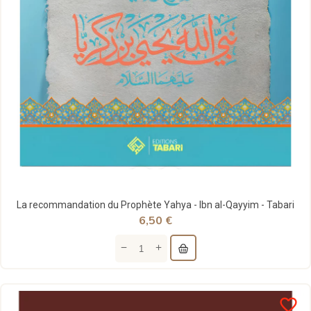
La recommandation du Prophète Yahya - Ibn al-Qayyim - Tabari
6,50 €
favorite_border