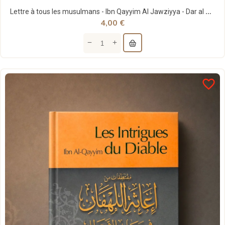
Lettre à tous les musulmans - Ibn Qayyim Al Jawziyya - Dar al Muslim
4,00 €
favorite_border