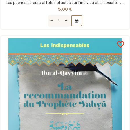
Les péchés et leurs effets néfastes sur l'individu et la société - Ibn Al-Qayyim - Dar Al Muslim
5,00 €
favorite_border