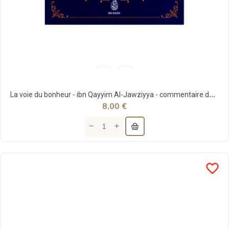
La voie du bonheur - ibn Qayyim Al-Jawziyya - commentaire de Muhammad Amân Ibn 'Ali Al-Jâmi -...
8,00 €
favorite_border