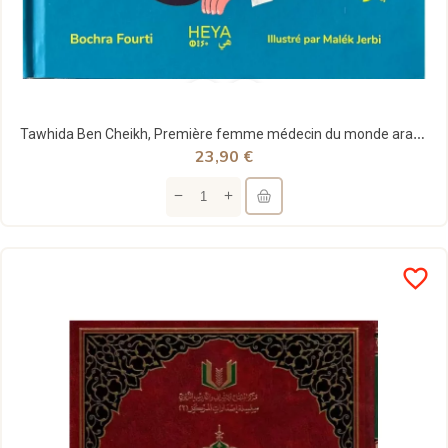
Tawhida Ben Cheikh, Première femme médecin du monde arabe (livre cartonné et version audio en...
23,90 €
favorite_border