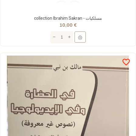
collection Ibrahim Sakran - مسلكيات
10,00 €
favorite_border