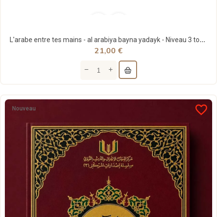
L'arabe entre tes mains - al arabiya bayna yadayk - Niveau 3 tome 2
21,00 €
favorite_border
Nouveau