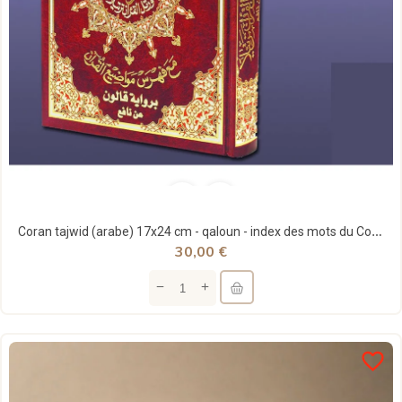
Coran tajwid (arabe) 17x24 cm - qaloun - index des mots du Coran - Dar Al Ma'arifa
30,00 €
favorite_border