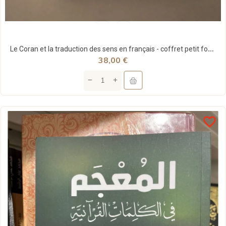
Le Coran et la traduction des sens en français - coffret petit format - Tawbah
38,00 €
favorite_border