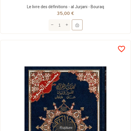
Le livre des définitions - al Jurjani - Bouraq
35,00 €
favorite_border
Rupture