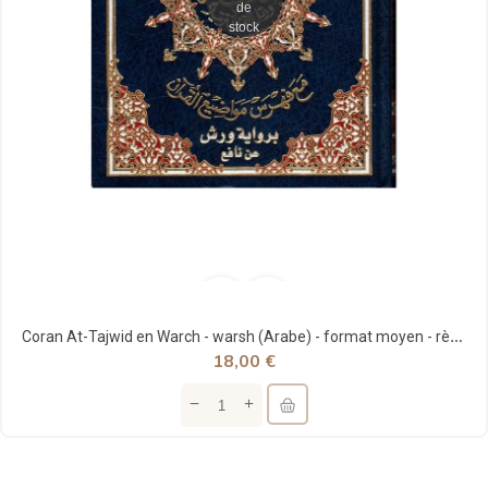
de
stock
Coran At-Tajwid en Warch - warsh (Arabe) - format moyen - règles en couleur - دار المعرفة
18,00 €