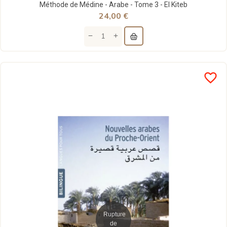
Méthode de Médine - Arabe - Tome 3 - El Kiteb
24,00 €
favorite_border
Rupture
de