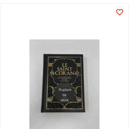
favorite_border
Rupture
de
stock