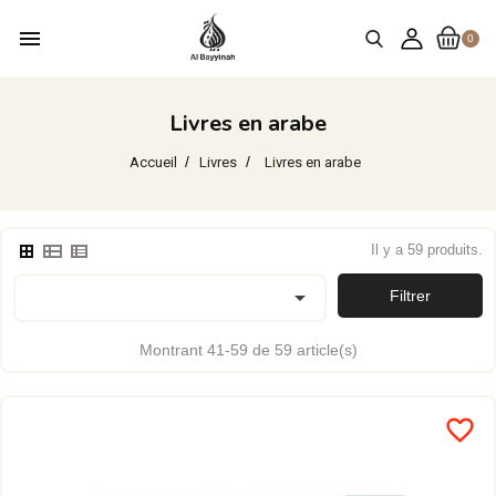
menu
0
Livres en arabe
Accueil
Livres
Livres en arabe
Il y a 59 produits.

Filtrer
Montrant 41-59 de 59 article(s)
favorite_border