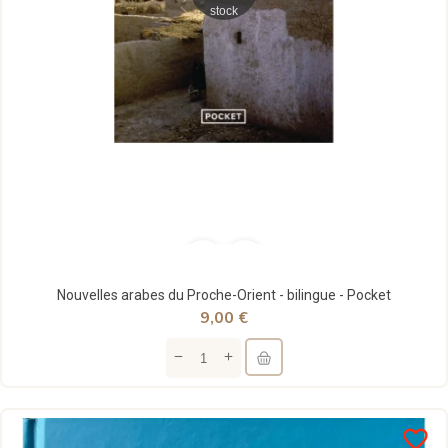
stock
Nouvelles arabes du Proche-Orient - bilingue - Pocket
9,00 €
favorite_border