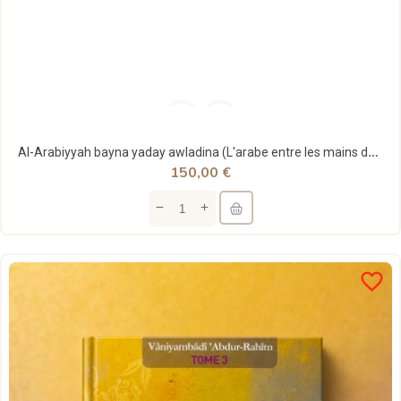
Al-Arabiyyah bayna yaday awladina (L'arabe entre les mains de nos enfants) - 12 volumes
150,00 €
favorite_border