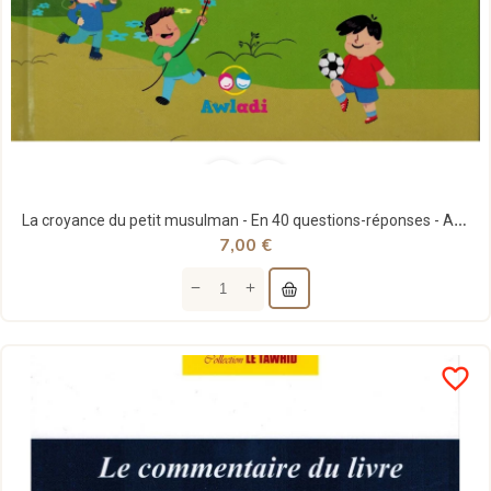
La croyance du petit musulman - En 40 questions-réponses - Awladi
7,00 €
favorite_border