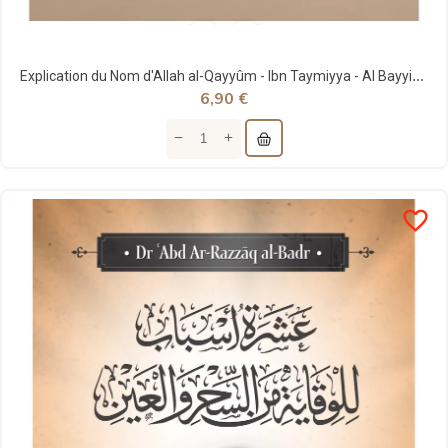
Explication du Nom d'Allah al-Qayyûm - Ibn Taymiyya - Al Bayyinah
6,90 €
favorite_border