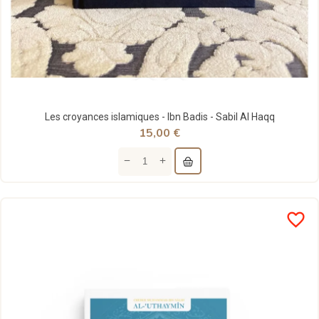
Les croyances islamiques - Ibn Badis - Sabil Al Haqq
15,00 €
favorite_border