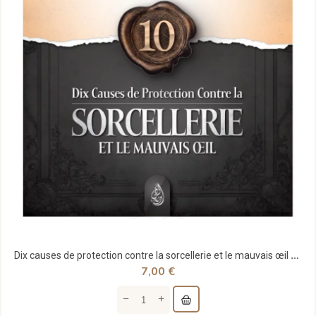
Dix causes de protection contre la sorcellerie et le mauvais œil - Dr 'Abd Ar-Razzāq al-Badr -...
7,00 €