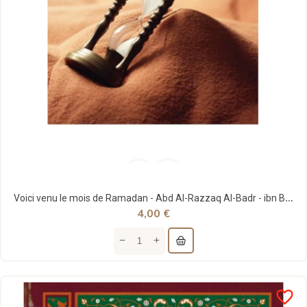
Voici venu le mois de Ramadan - Abd Al-Razzaq Al-Badr - ibn Badis
4,00 €
favorite_border