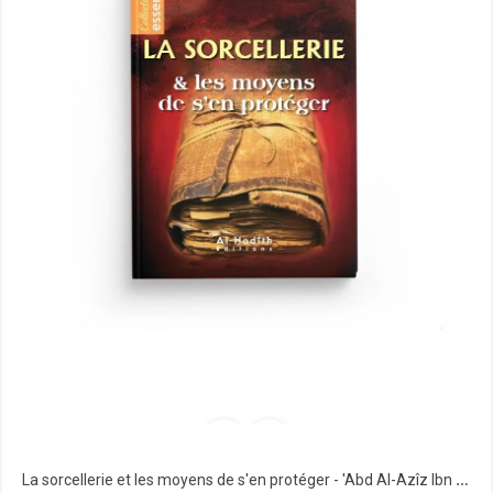
La sorcellerie et les moyens de s'en protéger - 'Abd Al-Azîz Ibn Jadid - Al-Hadith