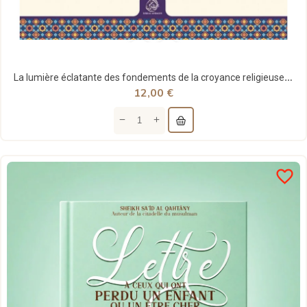
La lumière éclatante des fondements de la croyance religieuse - ibn Juzayy - Dar al Andalus
12,00 €
favorite_border