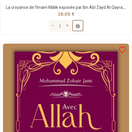
La croyance de l'Imam Mâlik exposée par Ibn Abî Zayd Al Qayrawânî - Imam Malik
18,00 €
favorite_border