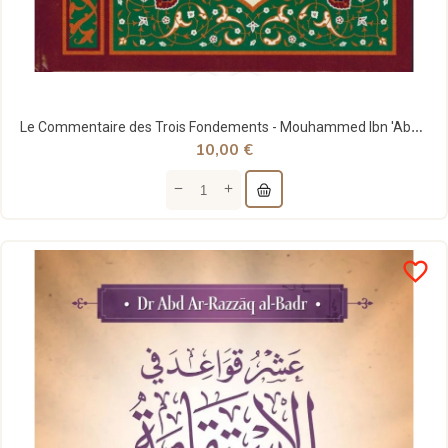
Le Commentaire des Trois Fondements - Mouhammed Ibn 'Abd Al-Wahab - Ibn Badis
10,00 €
favorite_border