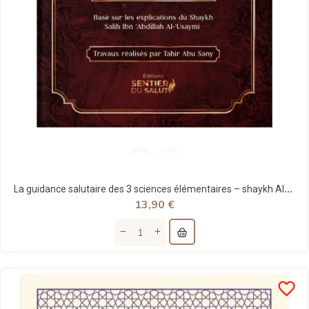
La guidance salutaire des 3 sciences élémentaires – shaykh Al-‘Usaymi - Sentier du salut
13,90 €
favorite_border