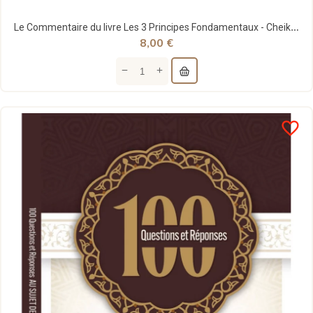
Le Commentaire du livre Les 3 Principes Fondamentaux - Cheikh Ahmad An-Najmî - Dar Al Muslim
8,00 €
favorite_border