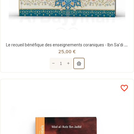
Le recueil bénéfique des enseignements coraniques - Ibn Sa'di - al Bayyinah
25,00 €
favorite_border