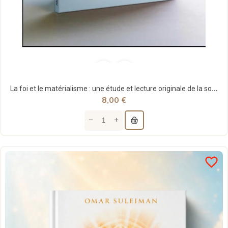
La foi et le matérialisme : une étude et lecture originale de la sourate al-Kahf - Abu al Hassan...
8,00 €
favorite_border