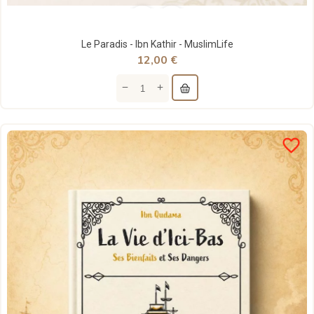
Le Paradis - Ibn Kathir - MuslimLife
12,00 €
favorite_border