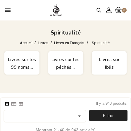
menu
0
Spiritualité
Accueil
Livres
Livres en Français
Spiritualité
Livres sur les
Livres sur
Livres sur le
péchés...
Iblis
Paradis
Il y a 943 produits.

Filtrer
Montrant 21-40 de 943 article(s)