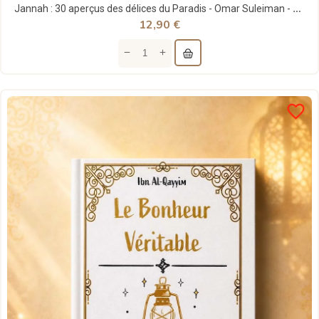
Jannah : 30 aperçus des délices du Paradis - Omar Suleiman - MuslimCity
12,90 €
favorite_border