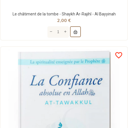
Le châtiment de la tombe - Shaykh Ar-Rajihî - Al Bayyinah
2,00 €
favorite_border