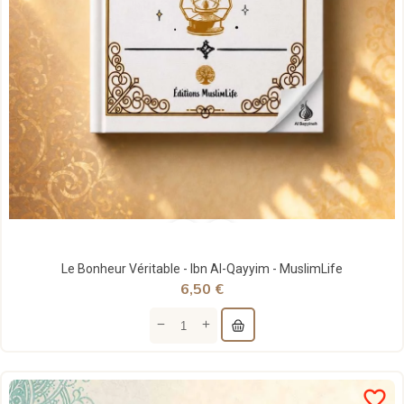
Le Bonheur Véritable - Ibn Al-Qayyim - MuslimLife
6,50 €
favorite_border