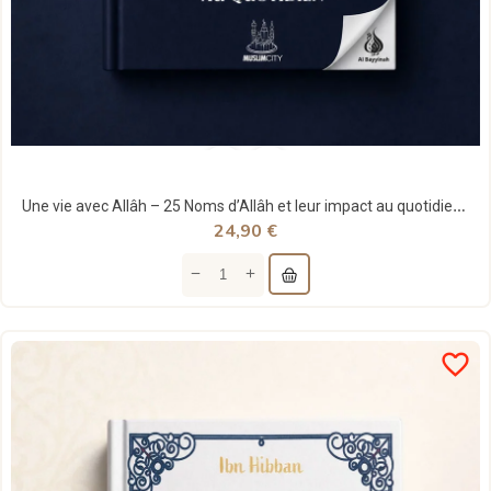
Une vie avec Allâh – 25 Noms d’Allâh et leur impact au quotidien - Ali Hammuda - MuslimCity
24,90 €
favorite_border