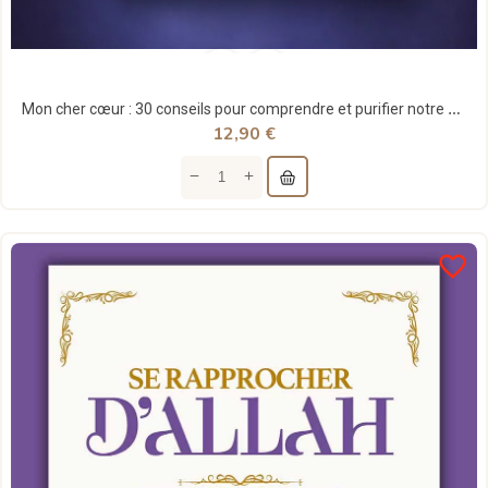
Mon cher cœur : 30 conseils pour comprendre et purifier notre cœur - Haifaa Younis - Muslim City
12,90 €
favorite_border