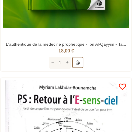
L'authentique de la médecine prophétique - Ibn Al-Qayyim - Tawbah
18,00 €
favorite_border