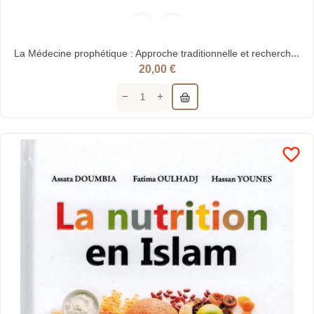
La Médecine prophétique : Approche traditionnelle et recherches contemporaines - Tayeb Chouiref...
20,00 €
favorite_border