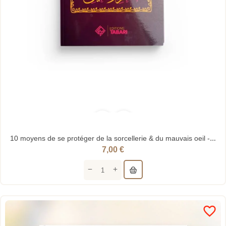
10 moyens de se protéger de la sorcellerie & du mauvais oeil - Abd Al-razzaq Al-badr - Editions...
7,00 €
favorite_border