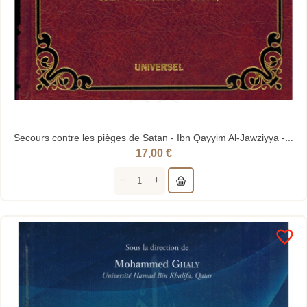
Secours contre les pièges de Satan - Ibn Qayyim Al-Jawziyya - Universel
17,00 €
favorite_border