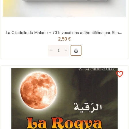
La Citadelle du Malade + 70 Invocations authentifiées par Shaykh Al Albâny - Editions Imaany
2,50 €
favorite_border