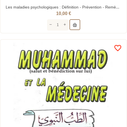
Les maladies psychologiques : Définition - Prévention - Remède - M'hammed Moloud - Tawbah
10,00 €
favorite_border