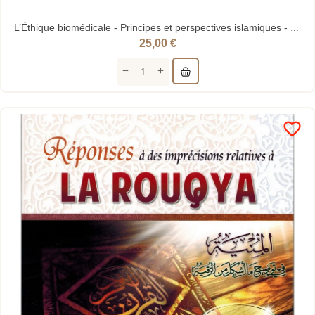
L’Éthique biomédicale - Principes et perspectives islamiques - Mohammed Ghaly - CILE - Tawhid
25,00 €
favorite_border