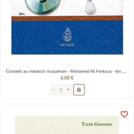
Conseils au médecin musulman - Mohamed Ali Ferkous - ibn Badis
4,00 €
favorite_border