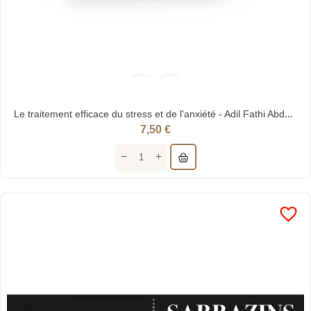
Le traitement efficace du stress et de l'anxiété - Adil Fathi Abdallah - alMadina
7,50 €
favorite_border