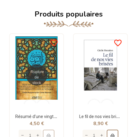
Produits populaires
favorite_border
favorite_border
Rupture
de
stock
Résumé d'une vingtaine de règles jurisprudentielles liées au voyage - Bazmoul - Héritage...
Le fil de nos vies brisées - poche - Cécile Hennion - Points
4,50 €
8,90 €