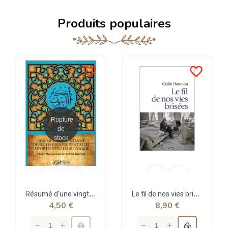
Produits populaires
favorite_border
favorite_border
Rupture
de
stock
Résumé d'une vingtaine de règles jurisprudentielles liées au voyage - Bazmoul - Héritage...
Le fil de nos vies brisées - poche - Cécile Hennion - Points
4,50 €
8,90 €