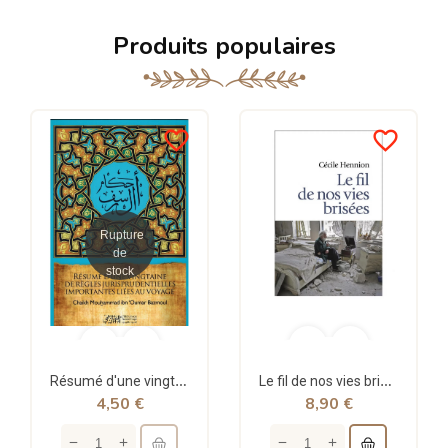
Produits populaires
favorite_border
favorite_border
Rupture
de
stock
Résumé d'une vingtaine de règles jurisprudentielles liées au voyage - Bazmoul - Héritage...
Le fil de nos vies brisées - poche - Cécile Hennion - Points
4,50 €
8,90 €