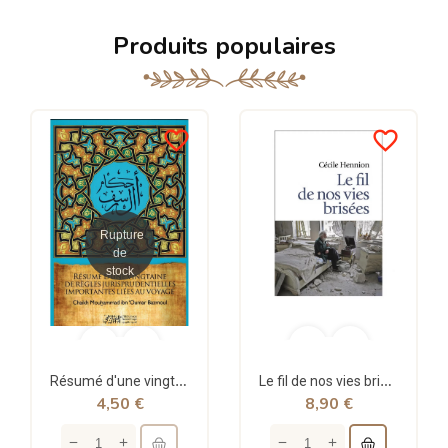
Produits populaires
favorite_border
favorite_border
Rupture
de
stock
Résumé d'une vingtaine de règles jurisprudentielles liées au voyage - Bazmoul - Héritage...
Le fil de nos vies brisées - poche - Cécile Hennion - Points
4,50 €
8,90 €