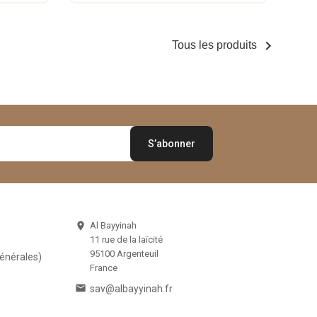

Tous les produits
Al Bayyinah

11 rue de la laïcité
95100 Argenteuil
Générales)
France

sav@albayyinah.fr