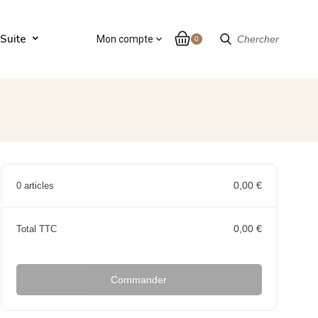
Suite
Mon compte
expand_more
Chercher
0
0,00 €
0 articles
0,00 €
Total TTC
Commander