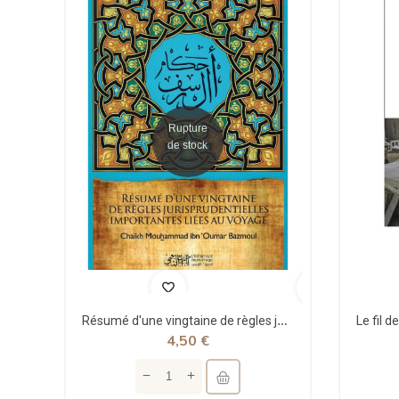
Rupture
de stock
Résumé d'une vingtaine de règles jurisprudentielles liées au voyage - Bazmoul - Héritage...
4,50 €