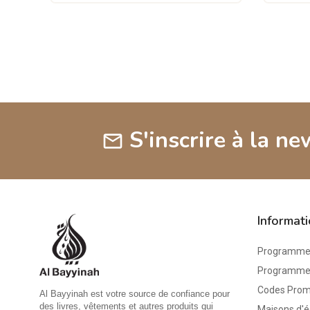
S'inscrire à la ne
mail
Informat
Programme 
Programme d
Codes Pro
Al Bayyinah est votre source de confiance pour
des livres, vêtements et autres produits qui
Maisons d'é