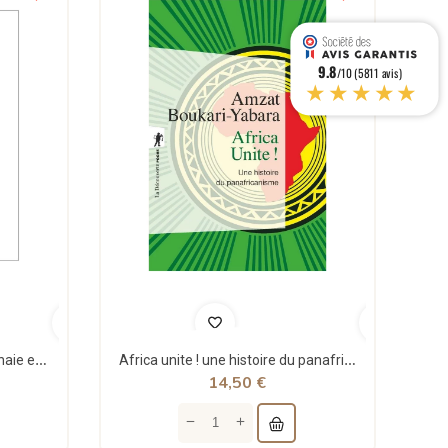
9.8
/10 (5811 avis)
★★★★★
Théorie structurale de la monnaie et applications - Jean Rémy - Sigest
Africa unite ! une histoire du panafricanisme - poche - Amzat Boukari-yabara - La découverte
14,50 €