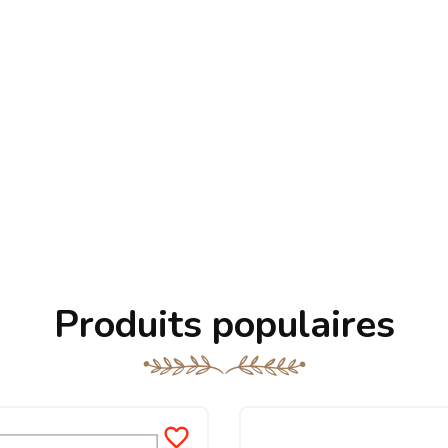
Produits populaires
favorite_border