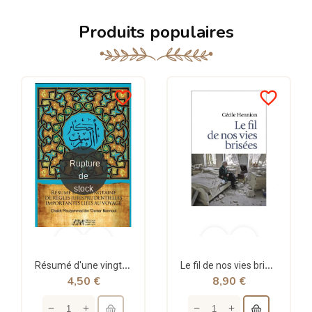
Produits populaires
favorite_border
favorite_border
Rupture
de
stock
Résumé d'une vingtaine de règles jurisprudentielles liées au voyage - Bazmoul - Héritage...
Le fil de nos vies brisées - poche - Cécile Hennion - Points
4,50 €
8,90 €