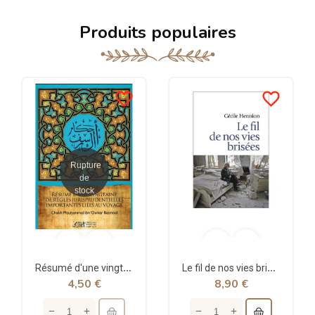
Produits populaires
favorite_border
favorite_border
Rupture
de
stock
Résumé d'une vingtaine de règles jurisprudentielles liées au voyage - Bazmoul - Héritage...
Le fil de nos vies brisées - poche - Cécile Hennion - Points
4,50 €
8,90 €