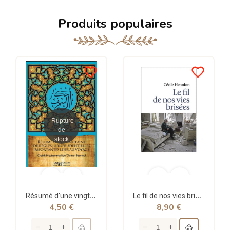
Produits populaires
favorite_border
favorite_border
Rupture
de
stock
Résumé d'une vingtaine de règles jurisprudentielles liées au voyage - Bazmoul - Héritage...
Le fil de nos vies brisées - poche - Cécile Hennion - Points
4,50 €
8,90 €