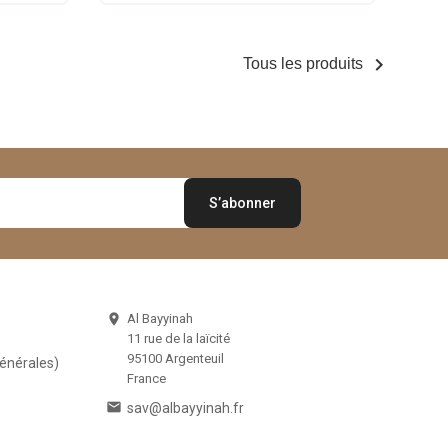

Tous les produits
Al Bayyinah

11 rue de la laïcité
95100 Argenteuil
Générales)
France

sav@albayyinah.fr