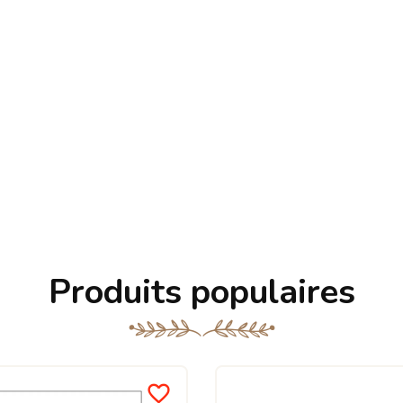
Produits populaires
favorite_border