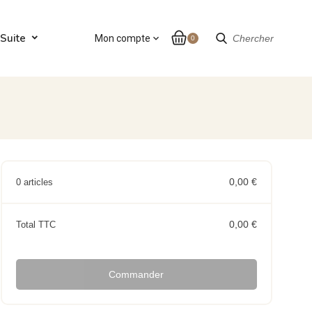
Suite
Mon compte
expand_more
Chercher
0
0,00 €
0 articles
0,00 €
Total TTC
Commander