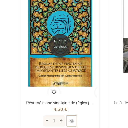
Rupture
de stock
Résumé d'une vingtaine de règles jurisprudentielles liées au voyage - Bazmoul - Héritage...
4,50 €