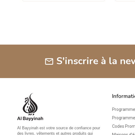
S'inscrire à la ne
mail
Informat
Programme 
Programme d
Codes Pro
Al Bayyinah est votre source de confiance pour
des livres, vêtements et autres produits qui
Maisons d'é