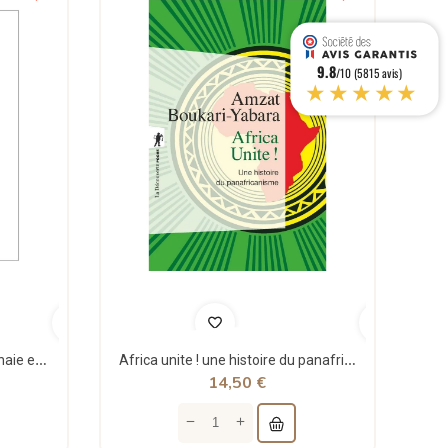
9.8
/10 (5815 avis)
★★★★★
Théorie structurale de la monnaie et applications - Jean Rémy - Sigest
Africa unite ! une histoire du panafricanisme - poche - Amzat Boukari-yabara - La découverte
14,50 €