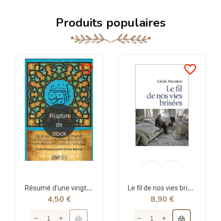
Produits populaires
favorite_border
favorite_border
Rupture
de
stock
Résumé d'une vingtaine de règles jurisprudentielles liées au voyage - Bazmoul - Héritage...
Le fil de nos vies brisées - poche - Cécile Hennion - Points
4,50 €
8,90 €