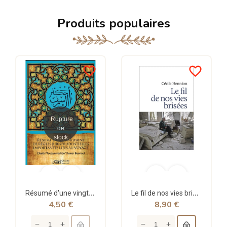
Produits populaires
favorite_border
favorite_border
Rupture
de
stock
Résumé d'une vingtaine de règles jurisprudentielles liées au voyage - Bazmoul - Héritage...
Le fil de nos vies brisées - poche - Cécile Hennion - Points
4,50 €
8,90 €