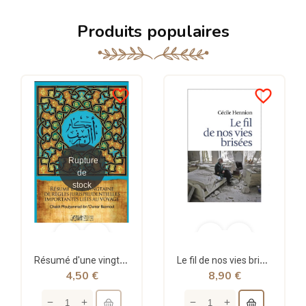
Produits populaires
favorite_border
favorite_border
Rupture
de
stock
Résumé d'une vingtaine de règles jurisprudentielles liées au voyage - Bazmoul - Héritage...
Le fil de nos vies brisées - poche - Cécile Hennion - Points
4,50 €
8,90 €