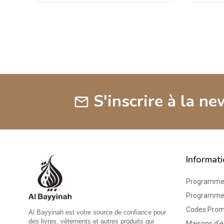
S'inscrire à la ne
mail
Informat
Programme 
Programme d
Codes Pro
Al Bayyinah est votre source de confiance pour
des livres, vêtements et autres produits qui
Maisons d'é