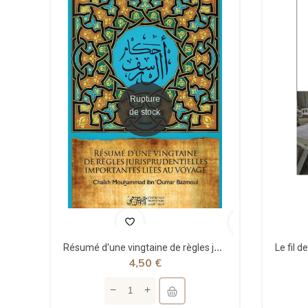
Rupture
de stock
Résumé d'une vingtaine de règles jurisprudentielles liées au voyage - Bazmoul - Héritage...
4,50 €