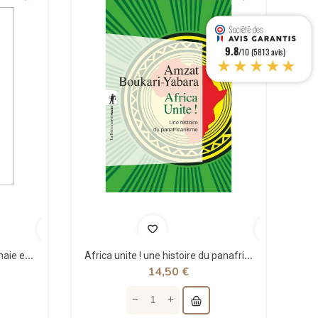
9.8
/10 (5813 avis)
★★★★★
Théorie structurale de la monnaie et applications - Jean Rémy - Sigest
Africa unite ! une histoire du panafricanisme - poche - Amzat Boukari-yabara - La découverte
14,50 €