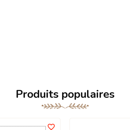
Produits populaires
favorite_border