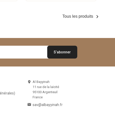

Tous les produits
Al Bayyinah

11 rue de la laïcité
95100 Argenteuil
Générales)
France

sav@albayyinah.fr