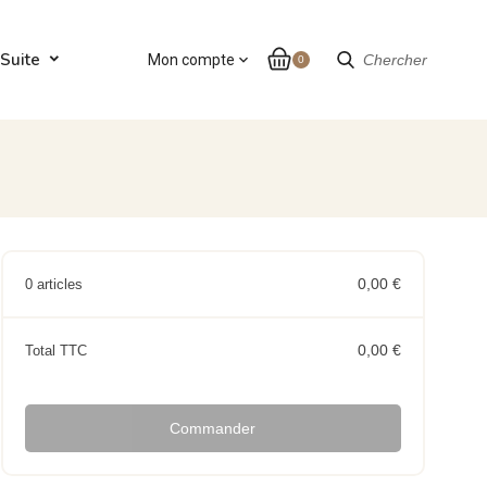
Suite
Mon compte
expand_more
Chercher
0
0,00 €
0 articles
0,00 €
Total TTC
Commander