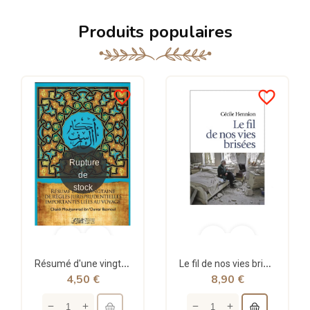
Produits populaires
favorite_border
favorite_border
Rupture
de
stock
Résumé d'une vingtaine de règles jurisprudentielles liées au voyage - Bazmoul - Héritage...
Le fil de nos vies brisées - poche - Cécile Hennion - Points
4,50 €
8,90 €