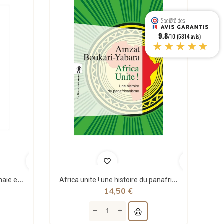
9.8
/10 (5814 avis)
★★★★★
Théorie structurale de la monnaie et applications - Jean Rémy - Sigest
Africa unite ! une histoire du panafricanisme - poche - Amzat Boukari-yabara - La découverte
14,50 €