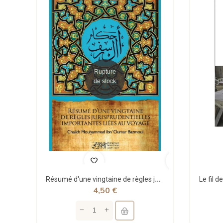
Rupture
de stock
Résumé d'une vingtaine de règles jurisprudentielles liées au voyage - Bazmoul - Héritage...
4,50 €