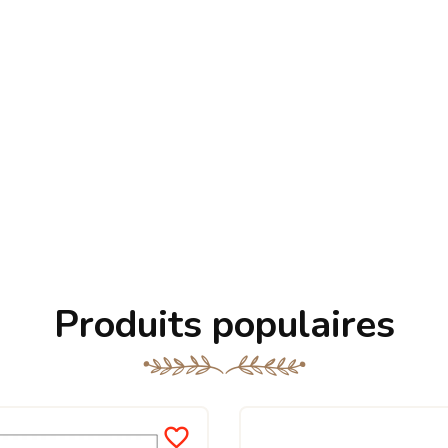
Produits populaires
favorite_border