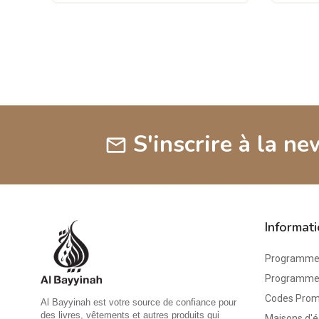
S'inscrire à la ne
mail
Informat
Programme 
Programme d
Codes Pro
Al Bayyinah est votre source de confiance pour
des livres, vêtements et autres produits qui
Maisons d'é