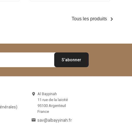

Tous les produits
Al Bayyinah

11 rue de la laïcité
95100 Argenteuil
Générales)
France

sav@albayyinah.fr