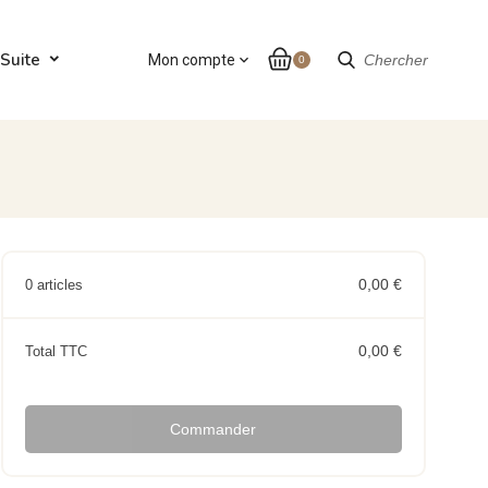
Suite
Mon compte
expand_more
Chercher
0
0,00 €
0 articles
0,00 €
Total TTC
Commander