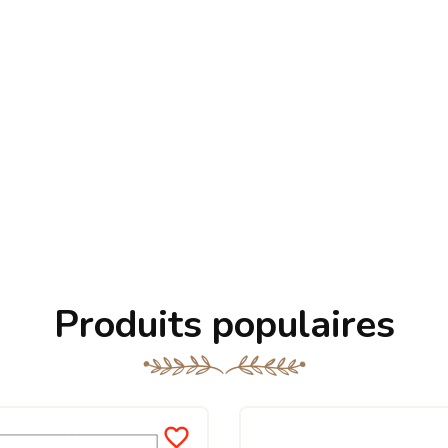
Produits populaires
favorite_border