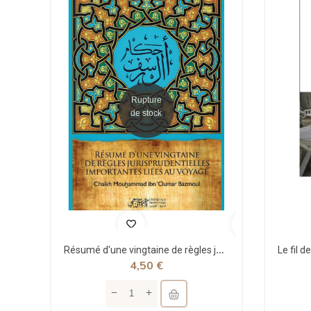
Rupture
de stock
Résumé d'une vingtaine de règles jurisprudentielles liées au voyage - Bazmoul - Héritage...
4,50 €