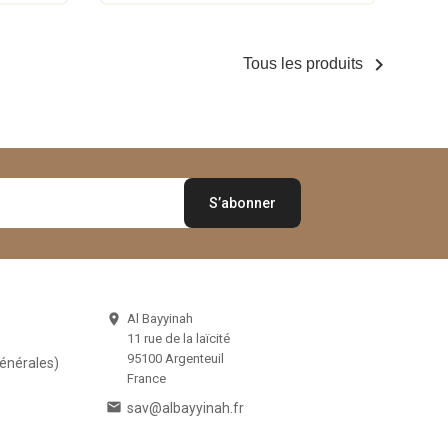

Tous les produits
Al Bayyinah

11 rue de la laïcité
95100 Argenteuil
Générales)
France

sav@albayyinah.fr