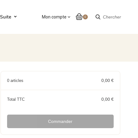
Suite
Mon compte
expand_more
Chercher
0
0,00 €
0 articles
0,00 €
Total TTC
Commander