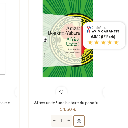
9.8
/10 (5813 avis)
★★★★★
Théorie structurale de la monnaie et applications - Jean Rémy - Sigest
Africa unite ! une histoire du panafricanisme - poche - Amzat Boukari-yabara - La découverte
14,50 €