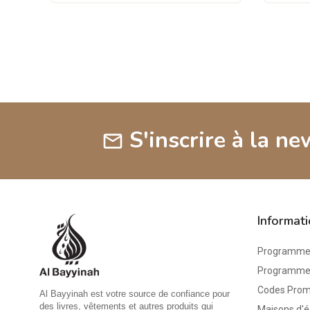
S'inscrire à la ne
mail
Informat
Programme 
Programme d
Codes Pro
Al Bayyinah est votre source de confiance pour
des livres, vêtements et autres produits qui
Maisons d'é