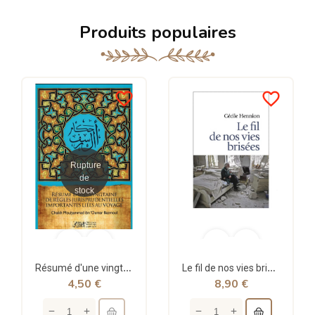
Produits populaires
favorite_border
favorite_border
Rupture
de
stock
Résumé d'une vingtaine de règles jurisprudentielles liées au voyage - Bazmoul - Héritage...
Le fil de nos vies brisées - poche - Cécile Hennion - Points
4,50 €
8,90 €