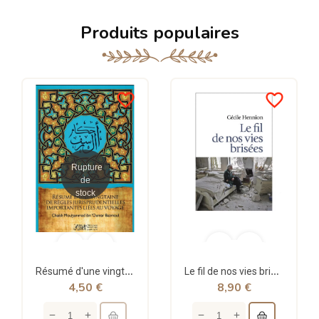
Produits populaires
favorite_border
favorite_border
Rupture
de
stock
Résumé d'une vingtaine de règles jurisprudentielles liées au voyage - Bazmoul - Héritage...
Le fil de nos vies brisées - poche - Cécile Hennion - Points
4,50 €
8,90 €