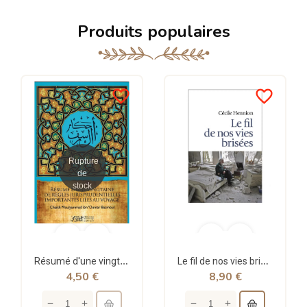
Produits populaires
favorite_border
favorite_border
Rupture
de
stock
Résumé d'une vingtaine de règles jurisprudentielles liées au voyage - Bazmoul - Héritage...
Le fil de nos vies brisées - poche - Cécile Hennion - Points
4,50 €
8,90 €