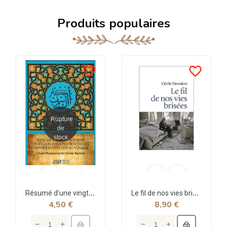
Produits populaires
favorite_border
favorite_border
Rupture
de
stock
Résumé d'une vingtaine de règles jurisprudentielles liées au voyage - Bazmoul - Héritage...
Le fil de nos vies brisées - poche - Cécile Hennion - Points
4,50 €
8,90 €