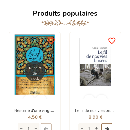
Produits populaires
favorite_border
favorite_border
Rupture
de
stock
Résumé d'une vingtaine de règles jurisprudentielles liées au voyage - Bazmoul - Héritage...
Le fil de nos vies brisées - poche - Cécile Hennion - Points
4,50 €
8,90 €