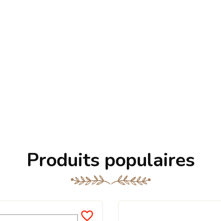
Produits populaires
favorite_border