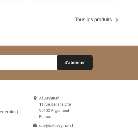

Tous les produits
Al Bayyinah

11 rue de la laïcité
95100 Argenteuil
Générales)
France

sav@albayyinah.fr