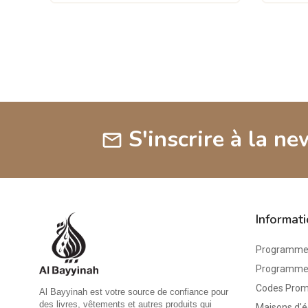
S'inscrire à la ne
mail
Informat
Programme 
Programme d
Codes Pro
Al Bayyinah est votre source de confiance pour
des livres, vêtements et autres produits qui
Maisons d'é