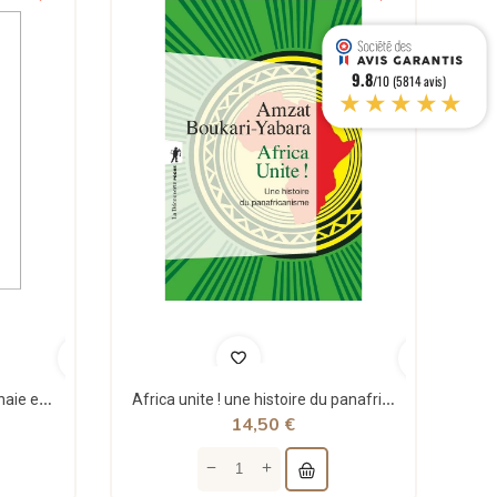
9.8
/10 (5814 avis)
★★★★★
Théorie structurale de la monnaie et applications - Jean Rémy - Sigest
Africa unite ! une histoire du panafricanisme - poche - Amzat Boukari-yabara - La découverte
14,50 €