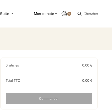
Suite
Mon compte
expand_more
Chercher
0
0,00 €
0 articles
0,00 €
Total TTC
Commander