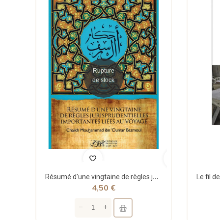
Rupture
de stock
Résumé d'une vingtaine de règles jurisprudentielles liées au voyage - Bazmoul - Héritage...
4,50 €