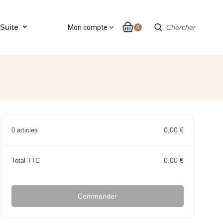
Suite
Mon compte
expand_more
Chercher
0
0,00 €
0 articles
0,00 €
Total TTC
Commander