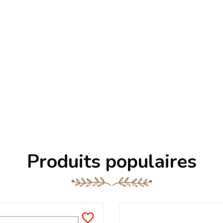
Produits populaires
favorite_border