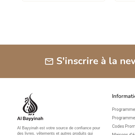
S'inscrire à la ne
mail
Informat
Programme 
Programme d
Codes Pro
Al Bayyinah est votre source de confiance pour
des livres, vêtements et autres produits qui
Maisons d'é