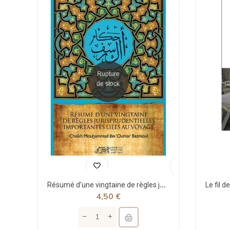
Rupture
de stock
Résumé d'une vingtaine de règles jurisprudentielles liées au voyage - Bazmoul - Héritage...
4,50 €