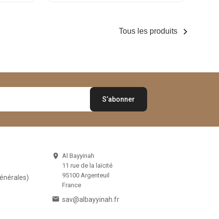

Tous les produits
Al Bayyinah

11 rue de la laïcité
95100 Argenteuil
Générales)
France

sav@albayyinah.fr