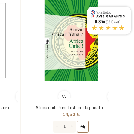
9.8
/10 (5813 avis)
★★★★★
Théorie structurale de la monnaie et applications - Jean Rémy - Sigest
Africa unite ! une histoire du panafricanisme - poche - Amzat Boukari-yabara - La découverte
14,50 €