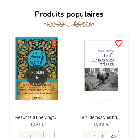
Produits populaires
favorite_border
favorite_border
Rupture
de
stock
Résumé d'une vingtaine de règles jurisprudentielles liées au voyage - Bazmoul - Héritage...
Le fil de nos vies brisées - poche - Cécile Hennion - Points
4,50 €
8,90 €