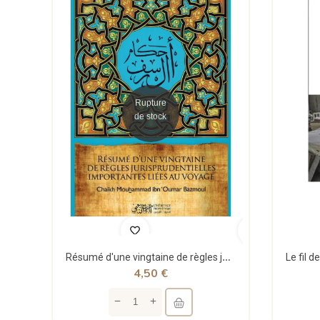
Rupture
de stock
Résumé d'une vingtaine de règles jurisprudentielles liées au voyage - Bazmoul - Héritage...
4,50 €