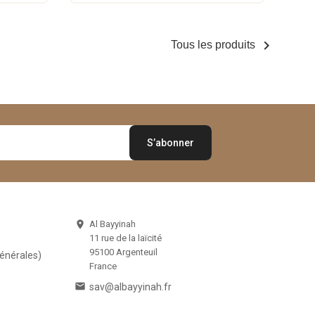

Tous les produits
Al Bayyinah

11 rue de la laïcité
95100 Argenteuil
Générales)
France

sav@albayyinah.fr