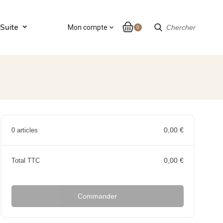
Suite
Mon compte
expand_more
Chercher
0
0,00 €
0 articles
0,00 €
Total TTC
Commander