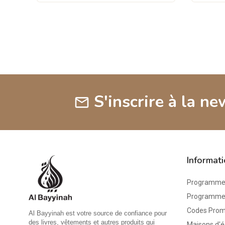
S'inscrire à la ne
mail
Informat
Programme 
Programme d
Codes Pro
Al Bayyinah est votre source de confiance pour
des livres, vêtements et autres produits qui
Maisons d'é