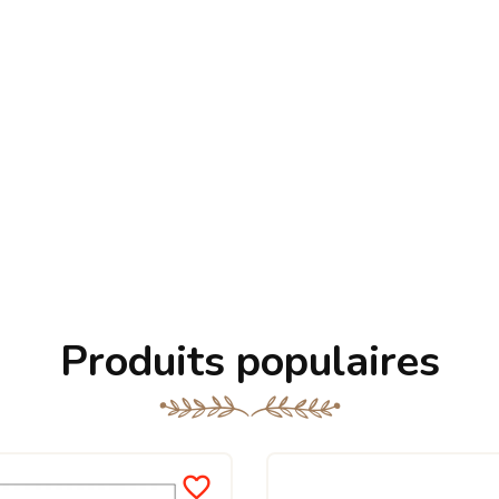
Produits populaires
favorite_border