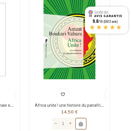
9.8
/10 (5812 avis)
★★★★★
Théorie structurale de la monnaie et applications - Jean Rémy - Sigest
Africa unite ! une histoire du panafricanisme - poche - Amzat Boukari-yabara - La découverte
14,50 €