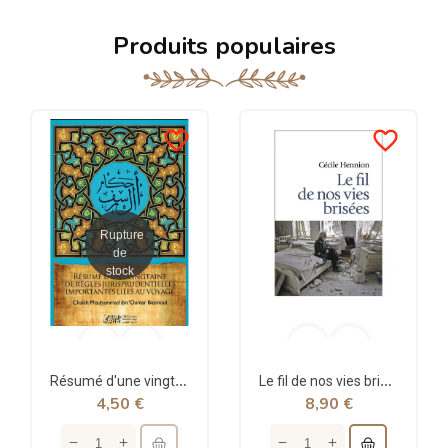
Produits populaires
favorite_border
favorite_border
Rupture
de
stock
Résumé d'une vingtaine de règles jurisprudentielles liées au voyage - Bazmoul - Héritage...
Le fil de nos vies brisées - poche - Cécile Hennion - Points
4,50 €
8,90 €