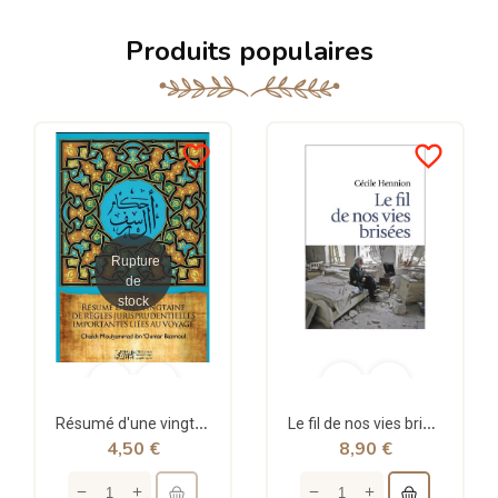
Produits populaires
favorite_border
favorite_border
Rupture
de
stock
Résumé d'une vingtaine de règles jurisprudentielles liées au voyage - Bazmoul - Héritage...
Le fil de nos vies brisées - poche - Cécile Hennion - Points
4,50 €
8,90 €