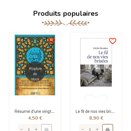
Produits populaires
favorite_border
favorite_border
Rupture
de
stock
Résumé d'une vingtaine de règles jurisprudentielles liées au voyage - Bazmoul - Héritage...
Le fil de nos vies brisées - poche - Cécile Hennion - Points
4,50 €
8,90 €