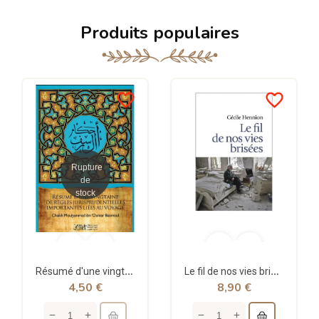
Produits populaires
favorite_border
favorite_border
Rupture
de
stock
Résumé d'une vingtaine de règles jurisprudentielles liées au voyage - Bazmoul - Héritage...
Le fil de nos vies brisées - poche - Cécile Hennion - Points
4,50 €
8,90 €