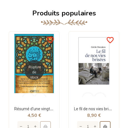
Produits populaires
favorite_border
favorite_border
Rupture
de
stock
Résumé d'une vingtaine de règles jurisprudentielles liées au voyage - Bazmoul - Héritage...
Le fil de nos vies brisées - poche - Cécile Hennion - Points
4,50 €
8,90 €