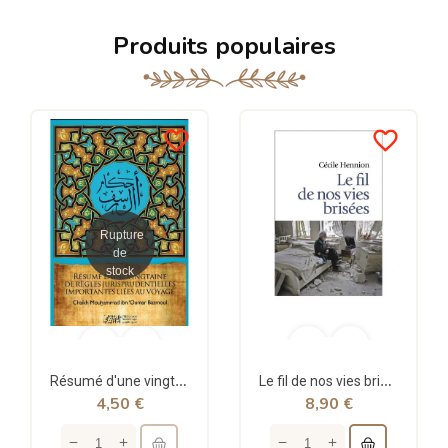
Produits populaires
favorite_border
favorite_border
Rupture
de
stock
Résumé d'une vingtaine de règles jurisprudentielles liées au voyage - Bazmoul - Héritage...
Le fil de nos vies brisées - poche - Cécile Hennion - Points
4,50 €
8,90 €