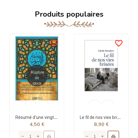
Produits populaires
favorite_border
favorite_border
Rupture
de
stock
Résumé d'une vingtaine de règles jurisprudentielles liées au voyage - Bazmoul - Héritage...
Le fil de nos vies brisées - poche - Cécile Hennion - Points
4,50 €
8,90 €