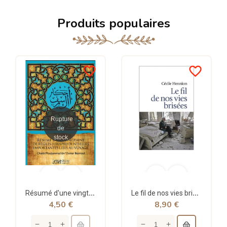
Produits populaires
favorite_border
favorite_border
Rupture
de
stock
Résumé d'une vingtaine de règles jurisprudentielles liées au voyage - Bazmoul - Héritage...
Le fil de nos vies brisées - poche - Cécile Hennion - Points
4,50 €
8,90 €