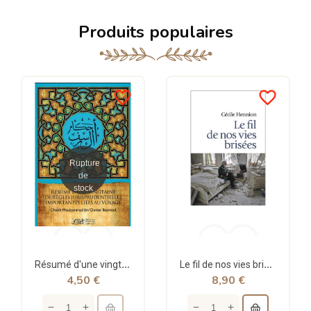
Produits populaires
favorite_border
favorite_border
Rupture
de
stock
Résumé d'une vingtaine de règles jurisprudentielles liées au voyage - Bazmoul - Héritage...
Le fil de nos vies brisées - poche - Cécile Hennion - Points
4,50 €
8,90 €