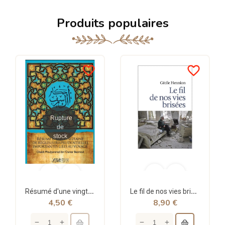
Produits populaires
favorite_border
favorite_border
Rupture
de
stock
Résumé d'une vingtaine de règles jurisprudentielles liées au voyage - Bazmoul - Héritage...
Le fil de nos vies brisées - poche - Cécile Hennion - Points
4,50 €
8,90 €