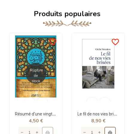
Produits populaires
favorite_border
favorite_border
Rupture
de
stock
Résumé d'une vingtaine de règles jurisprudentielles liées au voyage - Bazmoul - Héritage...
Le fil de nos vies brisées - poche - Cécile Hennion - Points
4,50 €
8,90 €