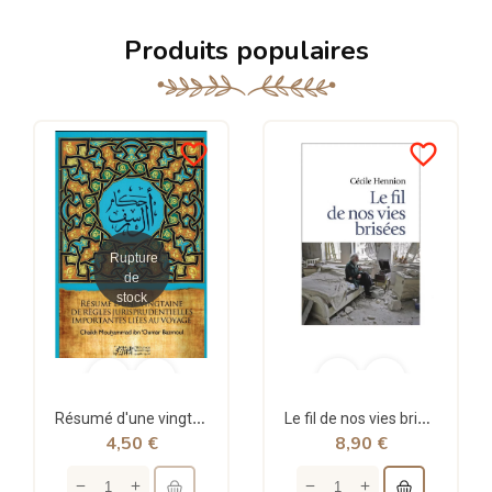
Produits populaires
favorite_border
favorite_border
Rupture
de
stock
Résumé d'une vingtaine de règles jurisprudentielles liées au voyage - Bazmoul - Héritage...
Le fil de nos vies brisées - poche - Cécile Hennion - Points
4,50 €
8,90 €