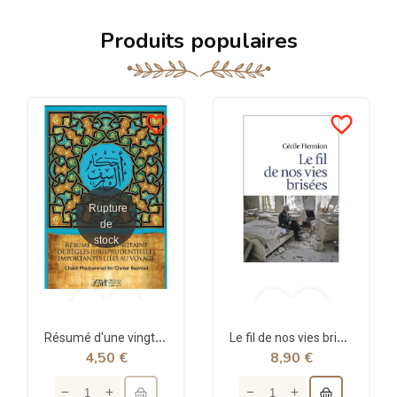
Produits populaires
favorite_border
favorite_border
Rupture
de
stock
Résumé d'une vingtaine de règles jurisprudentielles liées au voyage - Bazmoul - Héritage...
Le fil de nos vies brisées - poche - Cécile Hennion - Points
4,50 €
8,90 €