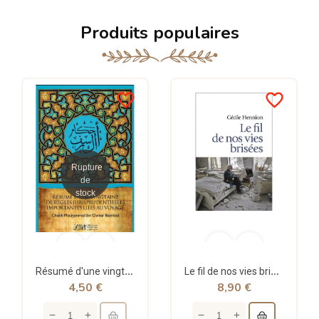
Produits populaires
favorite_border
favorite_border
Rupture
de
stock
Résumé d'une vingtaine de règles jurisprudentielles liées au voyage - Bazmoul - Héritage...
Le fil de nos vies brisées - poche - Cécile Hennion - Points
4,50 €
8,90 €