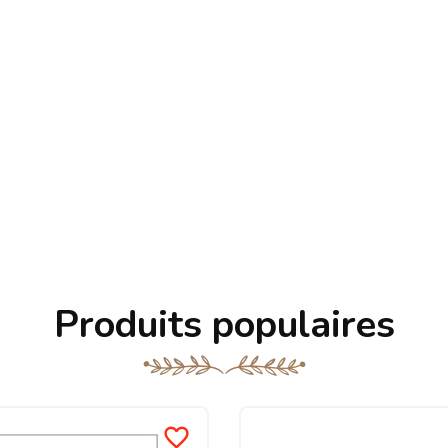
Produits populaires
favorite_border