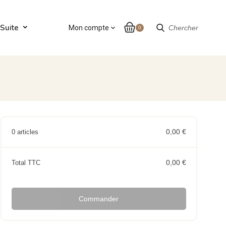
Suite
Mon compte
expand_more
Chercher
0
0,00 €
0 articles
0,00 €
Total TTC
Commander