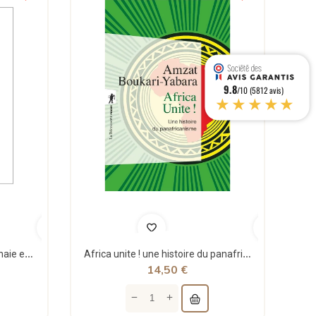
9.8
/10 (5812 avis)
★★★★★
Théorie structurale de la monnaie et applications - Jean Rémy - Sigest
Africa unite ! une histoire du panafricanisme - poche - Amzat Boukari-yabara - La découverte
14,50 €