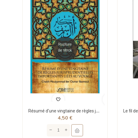
Rupture
de stock
Résumé d'une vingtaine de règles jurisprudentielles liées au voyage - Bazmoul - Héritage...
4,50 €