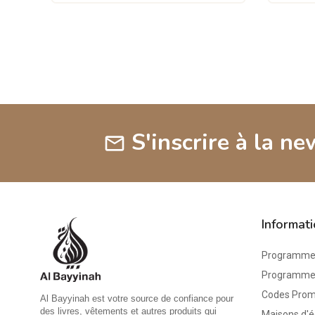
S'inscrire à la ne
mail
Informat
Programme 
Programme d
Codes Pro
Al Bayyinah est votre source de confiance pour
des livres, vêtements et autres produits qui
Maisons d'é