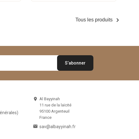

Tous les produits
Al Bayyinah

11 rue de la laïcité
95100 Argenteuil
Générales)
France

sav@albayyinah.fr