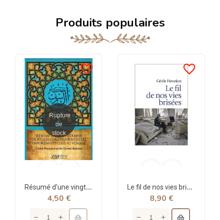
Produits populaires
favorite_border
favorite_border
Rupture
de
stock
Résumé d'une vingtaine de règles jurisprudentielles liées au voyage - Bazmoul - Héritage...
Le fil de nos vies brisées - poche - Cécile Hennion - Points
4,50 €
8,90 €