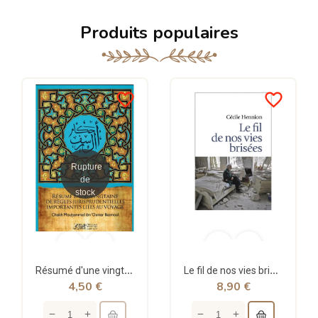
Produits populaires
favorite_border
favorite_border
Rupture
de
stock
Résumé d'une vingtaine de règles jurisprudentielles liées au voyage - Bazmoul - Héritage...
Le fil de nos vies brisées - poche - Cécile Hennion - Points
4,50 €
8,90 €