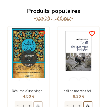
Produits populaires
favorite_border
favorite_border
Rupture
de
stock
Résumé d'une vingtaine de règles jurisprudentielles liées au voyage - Bazmoul - Héritage...
Le fil de nos vies brisées - poche - Cécile Hennion - Points
4,50 €
8,90 €