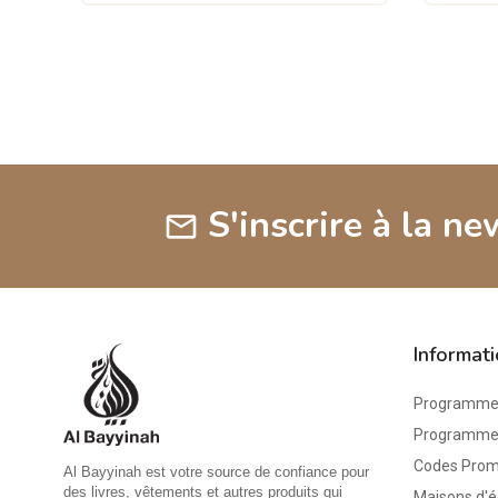
S'inscrire à la ne
mail
Informat
Programme 
Programme d
Codes Pro
Al Bayyinah est votre source de confiance pour
des livres, vêtements et autres produits qui
Maisons d'é