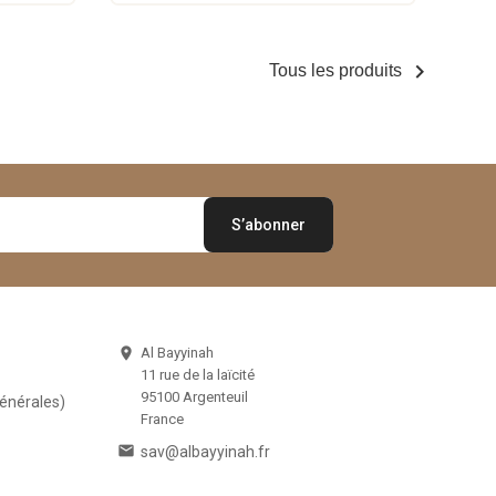

Tous les produits
Al Bayyinah

11 rue de la laïcité
95100 Argenteuil
Générales)
France

sav@albayyinah.fr