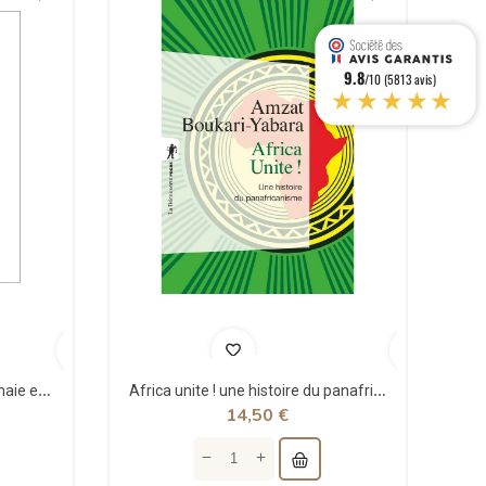
9.8
/10 (5813 avis)
★★★★★
Théorie structurale de la monnaie et applications - Jean Rémy - Sigest
Africa unite ! une histoire du panafricanisme - poche - Amzat Boukari-yabara - La découverte
14,50 €