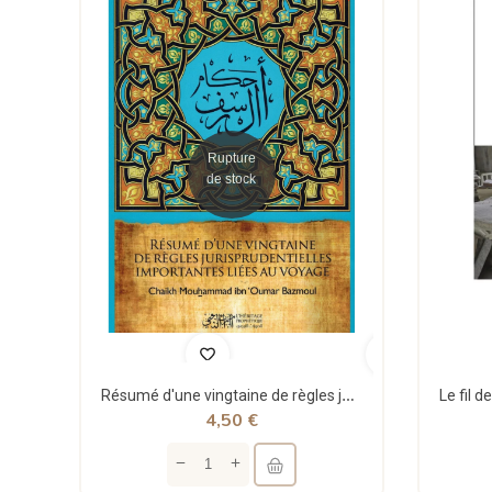
Rupture
de stock
Résumé d'une vingtaine de règles jurisprudentielles liées au voyage - Bazmoul - Héritage...
4,50 €