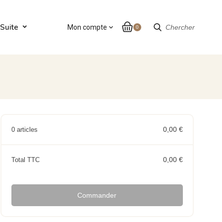
Suite
Mon compte
expand_more
Chercher
0
0,00 €
0 articles
0,00 €
Total TTC
Commander