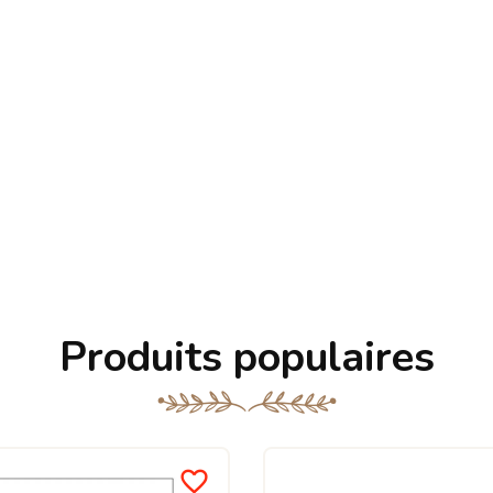
Produits populaires
favorite_border