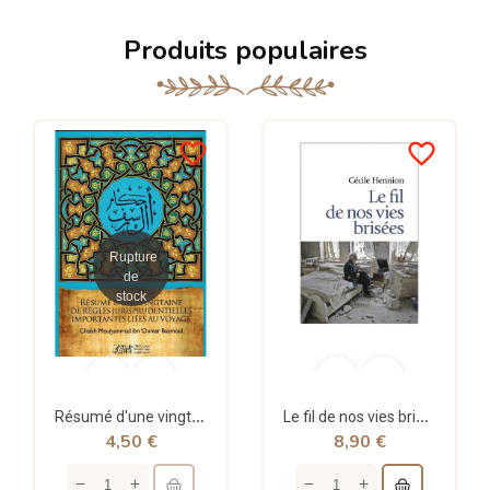
Produits populaires
favorite_border
favorite_border
Rupture
de
stock
Résumé d'une vingtaine de règles jurisprudentielles liées au voyage - Bazmoul - Héritage...
Le fil de nos vies brisées - poche - Cécile Hennion - Points
4,50 €
8,90 €